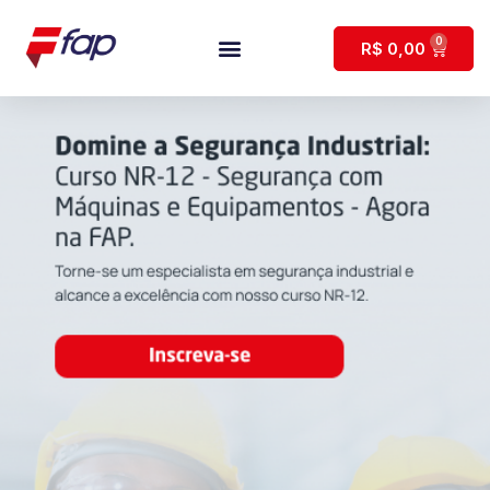
0
R$
0,00
Página Inicial
Minha Conta